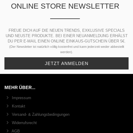
ONLINE STORE NEWSLETTER
FREUE DICH AUF DIE NEUEN TRENDS, EXKLUSIVE SPECIALS
UND NEUSTE PRODUKTE. BEI EINER NEUANMELDUNG ERHÄLST
DU PER E-MAIL EINEN ONLINE EINKAUS-GUTSCHEIN ÜBER 5€.
(Der Newsletter ist natürlich völlig kostenfrei und kann jederzeit weder abbestellt
werden).
MEHR ÜBER...
Impressum
Kontakt
Versand- & Zahlungsbedingungen
Widerrufsrecht
AGB