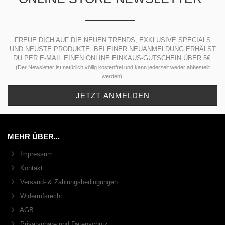
FREUE DICH AUF DIE NEUEN TRENDS, EXKLUSIVE SPECIALS
UND NEUSTE PRODUKTE. BEI EINER NEUANMELDUNG ERHÄLST
DU PER E-MAIL EINEN ONLINE EINKAUS-GUTSCHEIN ÜBER 5€.
(Der Newsletter ist natürlich völlig kostenfrei und kann jederzeit weder abbestellt
werden).
MEHR ÜBER...
Impressum
Kontakt
Versand- & Zahlungsbedingungen
Widerrufsrecht
AGB
Privatsphäre und Datenschutz