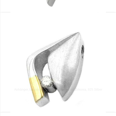
Anhänger, bicolor, silber-matt glänzend mit Zirkonia, 925 Silber