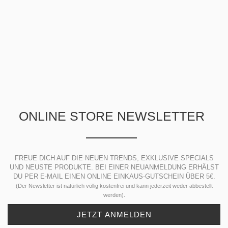
ONLINE STORE NEWSLETTER
FREUE DICH AUF DIE NEUEN TRENDS, EXKLUSIVE SPECIALS
UND NEUSTE PRODUKTE. BEI EINER NEUANMELDUNG ERHÄLST
DU PER E-MAIL EINEN ONLINE EINKAUS-GUTSCHEIN ÜBER 5€.
(Der Newsletter ist natürlich völlig kostenfrei und kann jederzeit weder abbestellt
werden).