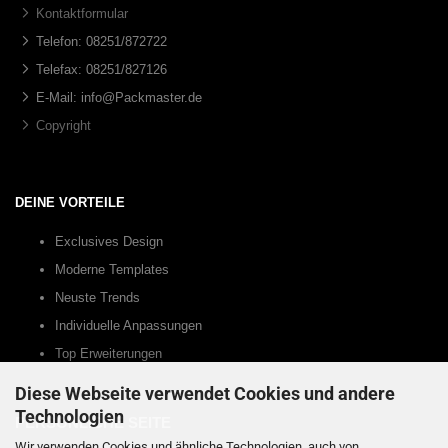
Kontaktformular
Telefon: 08251/872722
Telefax: 08251/827126
E-Mail: info@Packmaster.de
Copyright
DEINE VORTEILE
Exclusives Design
Moderne Templates
Neuste Trends
Individuelle Anpassungen
Top Erweiterungen
Diese Webseite verwendet Cookies und andere
Technologien
PERSÖNLICHE SEITE
Wir verwenden Cookies und ähnliche Technologien, auch von