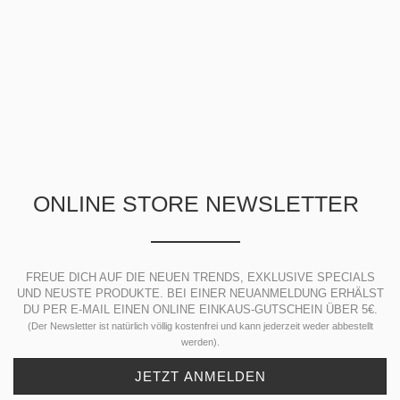
ONLINE STORE NEWSLETTER
FREUE DICH AUF DIE NEUEN TRENDS, EXKLUSIVE SPECIALS
UND NEUSTE PRODUKTE. BEI EINER NEUANMELDUNG ERHÄLST
DU PER E-MAIL EINEN ONLINE EINKAUS-GUTSCHEIN ÜBER 5€.
(Der Newsletter ist natürlich völlig kostenfrei und kann jederzeit weder abbestellt
werden).