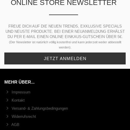
ONLINE STORE NEWSLETTER
FREUE DICH AUF DIE NEUEN TRENDS, EXKLUSIVE SPECIALS
UND NEUSTE PRODUKTE. BEI EINER NEUANMELDUNG ERHÄLST
DU PER E-MAIL EINEN ONLINE EINKAUS-GUTSCHEIN ÜBER 5€.
(Der Newsletter ist natürlich völlig kostenfrei und kann jederzeit weder abbestellt
werden).
MEHR ÜBER...
Impressum
Kontakt
Versand- & Zahlungsbedingungen
Widerrufsrecht
AGB