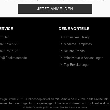
ERVICE
DEINE VORTEILE
rmular
Exclusives Design
08251/872722
Moderne Templates
08251/827126
Neuste Trends
nfo@Packmaster.de
Individuelle Anpassungen
Top Erweiterungen
 Design GmbH 2021 -
Onlineshop erstellen
mit Gambio.de © 2020 - *Alle Preise inkl.
nzeichen sind Eigentum des jeweiligen Inhaber und dienen nur zur Identifikatio
© 2026 Demoshop Packmaster. Alle Rechte vorbehalten