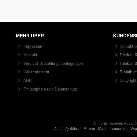
MEHR ÜBER...
KUNDENS
Impressum
Kontaktfo
Kontakt
Telefon: 
Versand- & Zahlungsbedingungen
Telefax: 
Widerrufsrecht
E-Mail: i
AGB
Copyright
Privatsphäre und Datenschutz
All rights reserved Aqua
Alle aufgeführten Firmen-, Markennamen und Ware