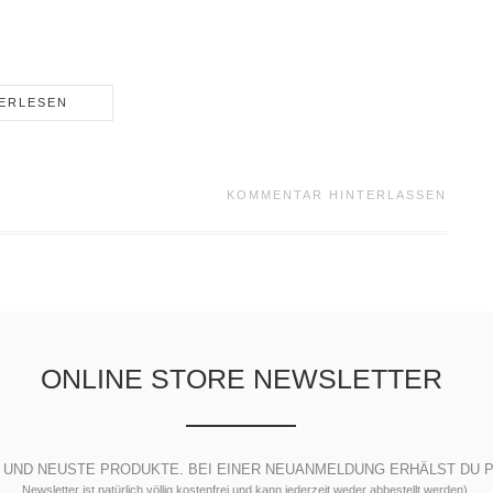
ERLESEN
KOMMENTAR HINTERLASSEN
ONLINE STORE NEWSLETTER
S UND NEUSTE PRODUKTE. BEI EINER NEUANMELDUNG ERHÄLST DU P
Newsletter ist natürlich völlig kostenfrei und kann jederzeit weder abbestellt werden).