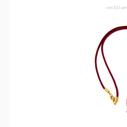
von
ED
am 